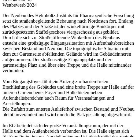
Wettbewerb 2024
Der Neubau des Helmholtz-Instituts für Pharmazeutische Forschung
setzt die straßenbegleitende Bebauung nach Nordosten fort. Entlang
des Platzes und der Straße ist der winkelförmige Baukörper mit
zurückgesetztem Staffelgeschoss viergeschossig ausgebildet.
Durch die sich zur Straße öffnende Winkelform des Neubaus
entsteht eine großzügige Eingangssituation mit Aufenthaltsbereichen
zwischen Bestand und Neubau. Die topographische Situation mit
dem zur Gartenseite abfallenden Gelände wird im Gebäudeinneren
aufgenommen. Der straßenseitige Eingangsplatz und der
gartenseitige Platz sind über eine Treppe und die Halle miteinander
verbunden.
Vom Eingangsfoyer führt ein Aufzug zur barrierefreien
Erschließung des Gebäudes und eine breite Treppe zur Halle auf der
unteren Gartenebene. Foyer und Halle bieten neben
Aufenthaltsbereichen auch Raum für Veranstaltungen und
Ausstellungen.
Die Zufahrt zum unteren Anlieferhof zwischen Bestand und Neubau
bleibt unverändert und wird durch die Platzgestaltung abgeschirmt.
Im EG befindet sich der große Veranstaltungsraum, der mit der
Halle und dem Außenbereich verbunden ist. Die Halle eignet sich
für Empfänge, Feiern, Ausstellungen und ist gleichzeitig der zentrale