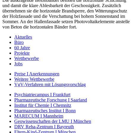
Die auskragende Betonbänder betonen die horizontale Schichtung
und damit die klare Ablesbarkeit der Geschossigkeit. Zusätzlich
übernehmen sie die horizontale Brandsperre, den Witterungsschutz
der Holzfassade und die Verschattung bei hohem Sonnenstand im
Sommer. An der Hallenfassade setzen Photovoltaikelemente anstelle
von Beton die horizontalen Bänder fort.
Aktuelles
Büro
60 Jahre
Projekte
Wettbewerbe
Jobs
Preise I Anerkennungen
Weitere Wettbewerbe
VgV-Verfahren mit Lösungsvorschlag
Psychiatriecampus I Frankfurt
Pharmazeutische Forschung I Saarland
Institut für Chemie I Chemnitz
Pharmazeutisches Institut I Bonn
MARECUM I Mannheim
Geowissenschaften der LMU I München
DRV Reha-Zentrum I Bayreuth
Eltern-Kind-Zentrum I München