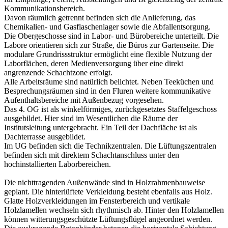
Kommunikationsbereich.
Davon räumlich getrennt befinden sich die Anlieferung, das
Chemikalien- und Gasflaschenlager sowie die Abfallentsorgung.
Die Obergeschosse sind in Labor- und Bürobereiche unterteilt. Die
Labore orientieren sich zur Straße, die Büros zur Gartenseite. Die
modulare Grundrissstruktur ermöglicht eine flexible Nutzung der
Laborflächen, deren Medienversorgung über eine direkt
angrenzende Schachtzone erfolgt.
Alle Arbeitsräume sind natürlich belichtet. Neben Teeküchen und
Besprechungsräumen sind in den Fluren weitere kommunikative
Aufenthaltsbereiche mit Außenbezug vorgesehen.
Das 4. OG ist als winkelförmiges, zurückgesetztes Staffelgeschoss
ausgebildet. Hier sind im Wesentlichen die Räume der
Institutsleitung untergebracht. Ein Teil der Dachfläche ist als
Dachterrasse ausgebildet.
Im UG befinden sich die Technikzentralen. Die Lüftungszentralen
befinden sich mit direktem Schachtanschluss unter den
hochinstallierten Laborbereichen.
Die nichttragenden Außenwände sind in Holzrahmenbauweise
geplant. Die hinterlüftete Verkleidung besteht ebenfalls aus Holz.
Glatte Holzverkleidungen im Fensterbereich und vertikale
Holzlamellen wechseln sich rhythmisch ab. Hinter den Holzlamellen
können witterungsgeschützte Lüftungsflügel angeordnet werden.