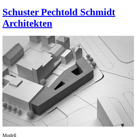
Schuster Pechtold Schmidt
Architekten
Modell