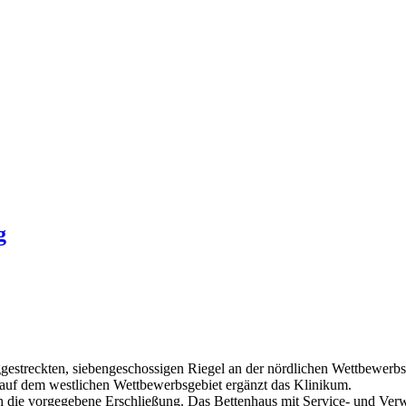
g
ggestreckten, siebengeschossigen Riegel an der nördlichen Wettbewer
 auf dem westlichen Wettbewerbsgebiet ergänzt das Klinikum.
 die vorgegebene Erschließung. Das Bettenhaus mit Service- und Verwal