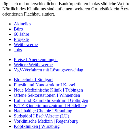
fügt sich mit unterschiedlichen Baukörpertiefen in das südliche Wettb
Nördlich des Klinikums sind auf einem weiteren Grundstück ein Ärzt
orientierten Flachbau situiert.
Aktuelles
Büro
60 Jahre
Projekte
Wettbewerbe
Jobs
Preise I Anerkennungen
Weitere Wettbewerbe
VgV-Verfahren mit Lösungsvorschlag
Biotechnik I Stuttgart
Physik und Nanostruktur I Kassel
Neue Medizinische Klinik I Tübingen
Offene Sektorstationen I Winnenden
Luft- und Raumfahrtzentrum I Göttingen
KiTZ Kindertumorzentrum I Heidelberg
Nachhaltige Chemie I Straubing
Südspidol I Esch/Alzette (LU)
Vorklinische Medizin | Regensburg
Kopfkliniken | Würzburg